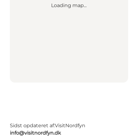
Loading map...
Sidst opdateret af:
VisitNordfyn
info@visitnordfyn.dk