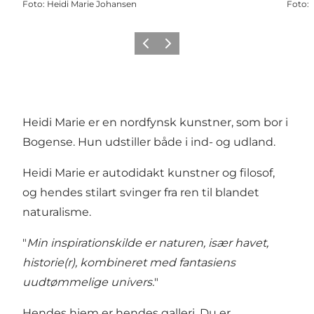
Foto
:
Heidi Marie Johansen
Foto
:
Forrige billede
Næste billede
Heidi Marie er en nordfynsk kunstner, som bor i
Bogense. Hun udstiller både i ind- og udland.
Heidi Marie er autodidakt kunstner og filosof,
og hendes stilart svinger fra ren til blandet
naturalisme.
"
Min inspirationskilde er naturen, især havet,
historie(r), kombineret med fantasiens
uudtømmelige univers.
"
Hendes hjem er hendes galleri. Du er