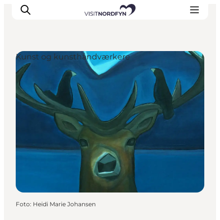
Kunst og kunsthåndværkere
Oplev
Det sker
Spis og drik
Overnatning
Book oplevelser
For børn
Foto
:
Heidi Marie Johansen