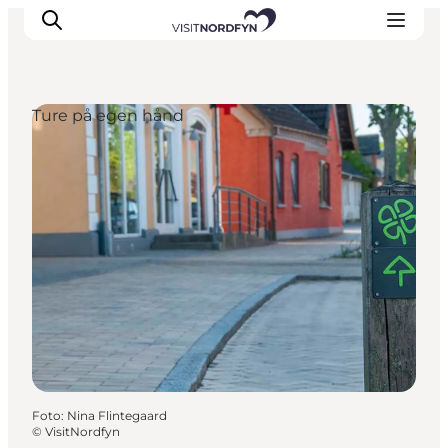
Ture på egen hånd
Oplev
Det sker
Spis og drik
Overnatning
Book oplevelser
For børn
Foto
:
Nina Flintegaard
©
VisitNordfyn