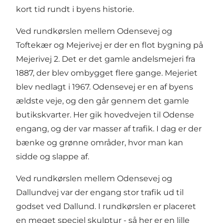
kort tid rundt i byens historie.
Ved rundkørslen mellem Odensevej og
Toftekær og Mejerivej er der en flot bygning på
Mejerivej 2. Det er det gamle andelsmejeri fra
1887, der blev ombygget flere gange. Mejeriet
blev nedlagt i 1967. Odensevej er en af byens
ældste veje, og den går gennem det gamle
butikskvarter. Her gik hovedvejen til Odense
engang, og der var masser af trafik. I dag er der
bænke og grønne områder, hvor man kan
sidde og slappe af.
Ved rundkørslen mellem Odensevej og
Dallundvej var der engang stor trafik ud til
godset ved Dallund. I rundkørslen er placeret
en meget speciel skulptur - så her er en lille