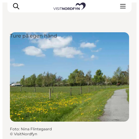
Ture på egen hånd
Oplev
Det sker
Spis og drik
Overnatning
Book oplevelser
For børn
Foto
:
Nina Flintegaard
©
VisitNordfyn