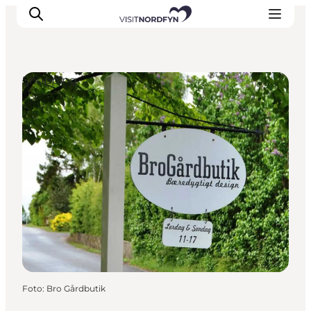
Shopping
Oplev
Det sker
Spis og drik
Overnatning
Book oplevelser
For børn
Foto
:
Bro Gårdbutik