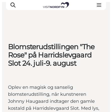
Oplev
Blomsterudstillingen "The
Det sker
Rose" på Harridslevgaard
Spis og drik
Slot 24. juli-9. august
Overnatning
Book oplevelser
For børn
Oplev en magisk og sanselig
blomsterudstilling, når kunstneren
Johnny Haugaard indtager den gamle
kostald på Harridslevgaard Slot. Med lys,