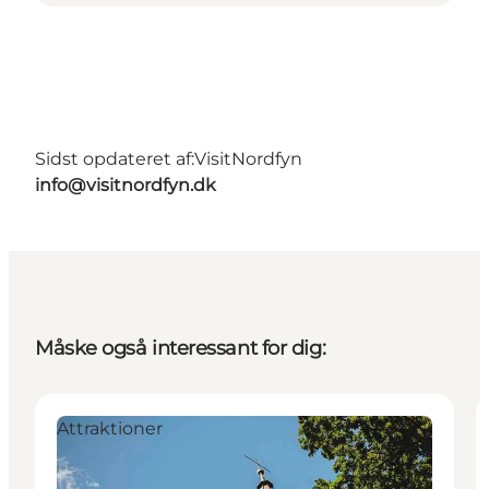
Sidst opdateret af:
VisitNordfyn
info@visitnordfyn.dk
Måske også interessant for dig:
Attraktioner