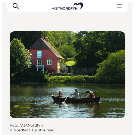
Bådudlejere
Oplev
Det sker
Spis og drik
Overnatning
Book oplevelser
For børn
Foto
:
VisitNordfyn
©
Nordfyns Turistbureau