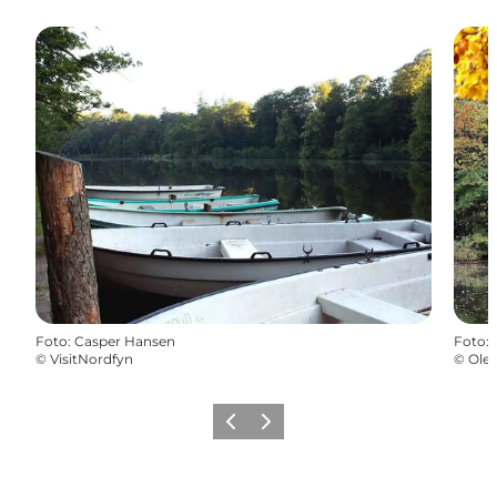
Foto
:
Casper Hansen
Foto
:
©
VisitNordfyn
©
Ole 
Forrige billede
Næste billede