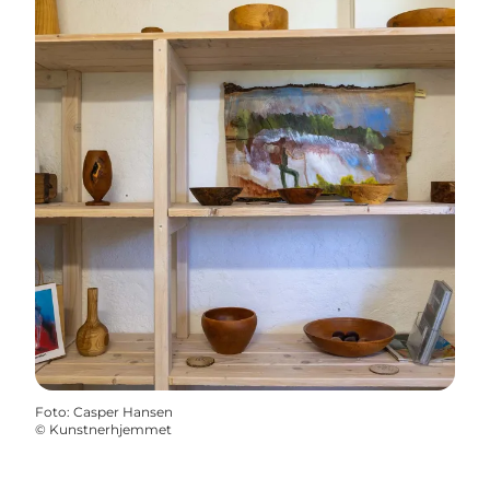
Foto
:
Casper Hansen
©
Kunstnerhjemmet