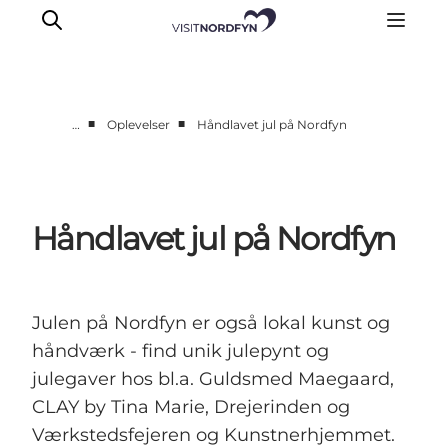
■
■
…
Oplevelser
Håndlavet jul på Nordfyn
Oplev
Det sker
Spis og drik
Håndlavet jul på Nordfyn
Overnatning
Book oplevelser
For børn
Julen på Nordfyn er også lokal kunst og
håndværk - find unik julepynt og
julegaver hos bl.a. Guldsmed Maegaard,
CLAY by Tina Marie, Drejerinden og
Værkstedsfejeren og Kunstnerhjemmet.