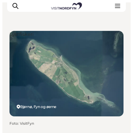
Lystfiskeri
Oplev
Det sker
Spis og drik
Overnatning
Book oplevelser
For børn
Bjørnø, Fyn og øerne
Foto
:
VisitFyn