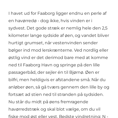
I havet ud for Faaborg ligger endnu en perle af
en havørredø - dog ikke, hvis vinden er i
sydvest. Det gode stræk er nemlig hele den 2,5
kilometer lange sydside af øen, og vandet bliver
hurtigt grumset, når vestenvinden sender
bølger ind mod lerskrænterne. Ved nordlig eller
østlig vind er det derimod bare med at komme
ned til Faaborg Havn og springe på den lille
passagerbåd, der sejler én til Bjørnø. Øen er
bilfri, men heldigvis er afstandene små. Når du
anløber øen, så gå tværs gennem den lille by og
fortsæt ad stien ned til stranden på sydsiden.
Nu står du midt på øens fremragende
havørredstræk og skal blot vælge, om du vil
fiske mod øst eller vest. Bedste vindretning: N -