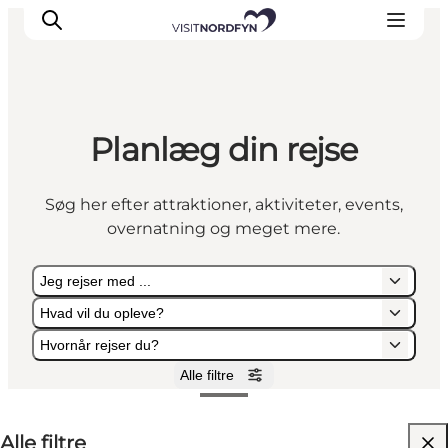
Planlæg din rejse
Søg her efter attraktioner, aktiviteter, events,
overnatning og meget mere.
Jeg rejser med ...
Hvad vil du opleve?
Hvornår rejser du?
Alle filtre
Jeg rejser med ...
Hvad vil du opleve?
Hvornår rejser du?
Alle filtre