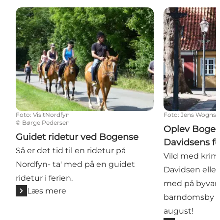
Guidet ridetur ved Bogense
Oplev Bogense
Foto
:
VisitNordfyn
Foto
:
Jens Wogns
©
Børge Pedersen
Oplev Bogens
Guidet ridetur ved Bogense
Davidsens f
Så er det tid til en ridetur på
Vild med krimie
Nordfyn- ta' med på en guidet
Davidsen eller 
ridetur i ferien.
med på byvand
Læs mere
barndomsby Bog
august!