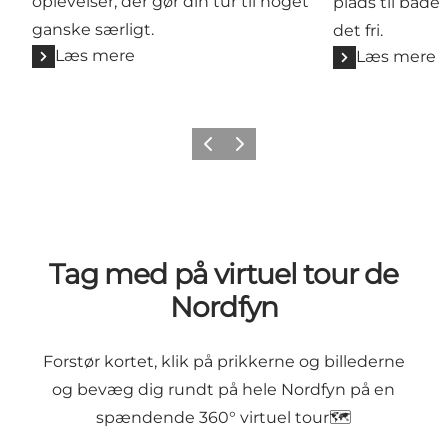
oplevelser, der gør din tur til noget
plads til både 
ganske særligt.
det fri.
Læs mere
Læs mere
Forrige billede
Næste billede
Tag med på virtuel tour de
Nordfyn
Forstør kortet, klik på prikkerne og billederne
og bevæg dig rundt på hele Nordfyn på en
spændende 360° virtuel tour🗺️