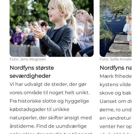
Foto
:
Jens Wognsen
Foto
:
Sofie Amalie 
Nordfyns største
Nordfyns nat
seværdigheder
Mærk friheden
Vi har udvalgt de steder, der gør
kystens vilde
vores område til noget helt unikt.
skove og bakk
Fra historiske slotte og hyggelige
Uanset om du 
købstadsgader til unikke
øerne, ro unde
naturperler, der skifter ansigt med
en vandretur 
årstiderne. Find de uundværlige
venter her opl