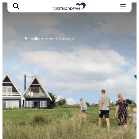
■
Velkommen til Nordfyn
Oplev
Det sker
Spis og drik
Overnatning
Book oplevelser
For børn