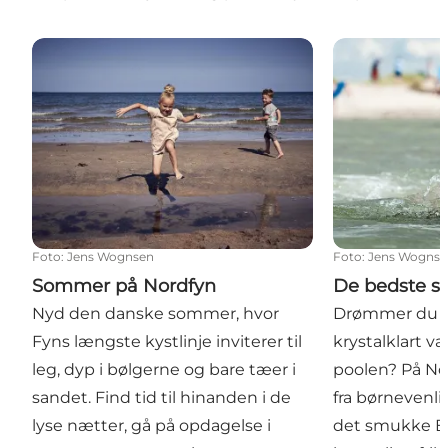
Sommer på Nordfyn
De bedste str
Foto
:
Jens Wognsen
Foto
:
Jens Wogns
Sommer på Nordfyn
De bedste s
Nyd den danske sommer, hvor
Drømmer du o
Fyns længste kystlinje inviterer til
krystalklart va
leg, dyp i bølgerne og bare tæer i
poolen? På Nor
sandet. Find tid til hinanden i de
fra børnevenl
lyse nætter, gå på opdagelse i
det smukke Bo